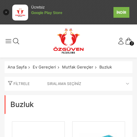
Ücretsiz
İNDİR
Google Play Store
0
Ana Sayfa
Ev Gereçleri
Mutfak Gereçler
Buzluk
FILTRELE
Buzluk