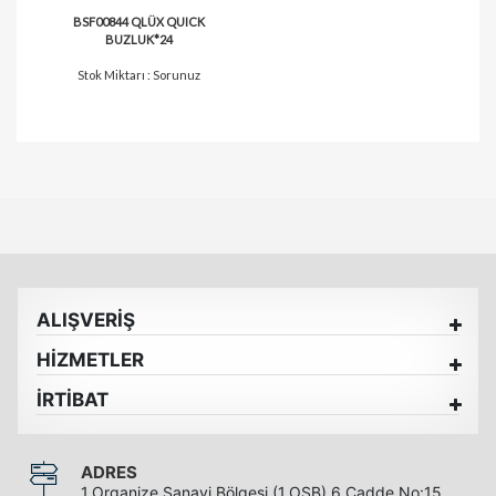
BSF00844 QLÜX QUICK
BUZLUK*24
Stok Miktarı : Sorunuz
ALIŞVERİŞ
HİZMETLER
İRTİBAT
ADRES
1.Organize Sanayi Bölgesi (1.OSB) 6.Cadde No:15