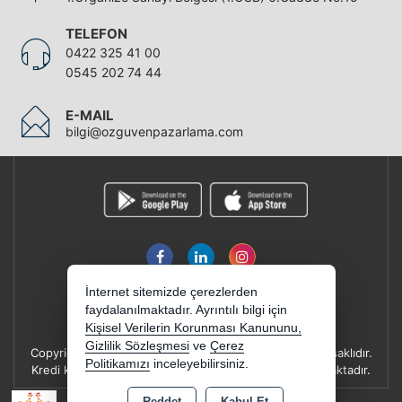
TELEFON
0422 325 41 00
0545 202 74 44
E-MAIL
bilgi@ozguvenpazarlama.com
İnternet sitemizde çerezlerden
faydalanılmaktadır. Ayrıntılı bilgi için
Kişisel Verilerin Korunması Kanununu,
Gizlilik Sözleşmesi
ve
Çerez
Copyright 2026 ozguvenpazarlama.com - Tüm hakları saklıdır.
Politikamızı
inceleyebilirsiniz.
Kredi kartı bilgileriniz 256bit SSL sertifikası ile korunmaktadır.