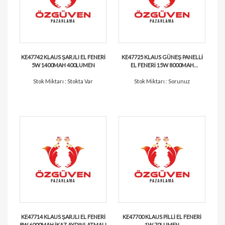
KE47742 KLAUS ŞARJLI EL FENERİ
KE47725 KLAUS GÜNEŞ PANELLİ
5W 1400MAH 400LUMEN
EL FENERİ 15W 8000MAH
600LUMEN
Stok Miktarı : Stokta Var
Stok Miktarı : Sorunuz
KE47714 KLAUS ŞARJLI EL FENERİ
KE47700 KLAUS PİLLİ EL FENERİ
8W 6000MAH İKAZ AYDINLATMALI
1W 70LUMEN