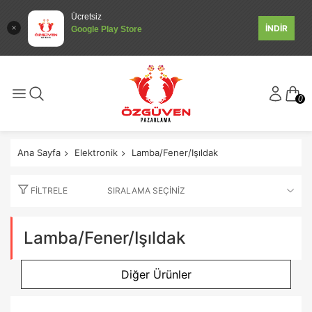
Ücretsiz
İNDİR
Google Play Store
0
Ana Sayfa
Elektronik
Lamba/Fener/Işıldak
FILTRELE
Lamba/Fener/Işıldak
Diğer Ürünler