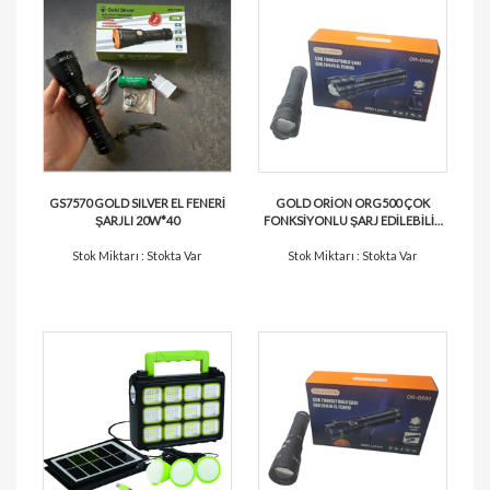
GS7570 GOLD SILVER EL FENERİ
GOLD ORİON ORG500 ÇOK
ŞARJLI 20W*40
FONKSİYONLU ŞARJ EDİLEBİLİR
EL FENERİ*12
Stok Miktarı : Stokta Var
Stok Miktarı : Stokta Var