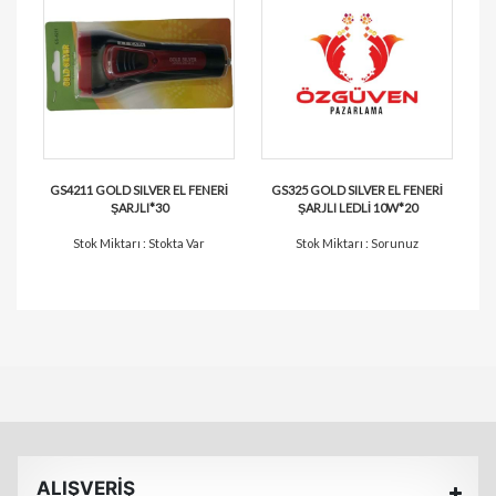
GS4211 GOLD SILVER EL FENERİ
GS325 GOLD SILVER EL FENERİ
ŞARJLI*30
ŞARJLI LEDLİ 10W*20
Stok Miktarı : Stokta Var
Stok Miktarı : Sorunuz
ALIŞVERİŞ