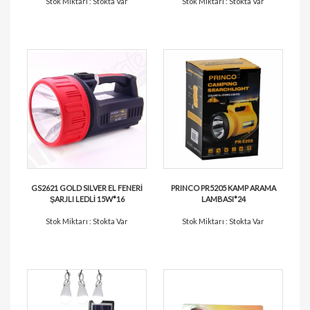
Stok Miktarı : Stokta Var
Stok Miktarı : Stokta Var
GS2621 GOLD SILVER EL FENERİ
PRINCO PR5205 KAMP ARAMA
ŞARJLI LEDLİ 15W*16
LAMBASI*24
Stok Miktarı : Stokta Var
Stok Miktarı : Stokta Var