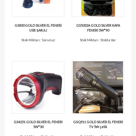
GS830 GOLD SILVER EL FENERİ
GS5032A GOLD SILVER KAFA
USB ŞARJLI
FENERİ 5W*90
Stok Miktarı : Sorunuz
Stok Miktarı : Stokta Var
GS4251 GOLD SILVER EL FENERİ
GSQ911 GOLD SILVER EL FENERİ
5W*30
TV 5W çelik