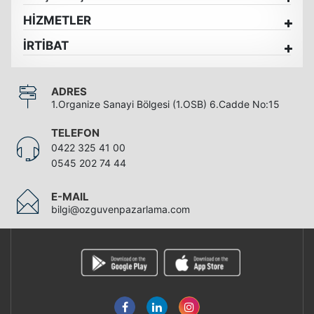
HİZMETLER
İRTİBAT
ADRES
1.Organize Sanayi Bölgesi (1.OSB) 6.Cadde No:15
TELEFON
0422 325 41 00
0545 202 74 44
E-MAIL
bilgi@ozguvenpazarlama.com