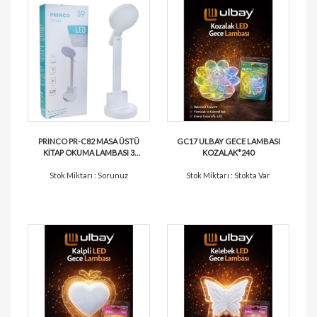
PRINCO PR-C82 MASA ÜSTÜ
GC17 ULBAY GECE LAMBASI
KİTAP OKUMA LAMBASI 3
KOZALAK*240
RENK*30
Stok Miktarı : Sorunuz
Stok Miktarı : Stokta Var