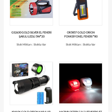
GS2630 GOLD SILVER EL FENERİ
OR5857 GOLD ORİON
ŞARJLI LEDLİ 5W*20
FONKSİYONEL FENERİ *80
Stok Miktarı : Stokta Var
Stok Miktarı : Stokta Var
KM106 GOLD ORİON ŞARJLI EL
M679 BLİSTERLİ 2 Lİ LED BİSİKLET