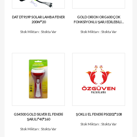
DAT DT919P SOLAR LAMBA FENER
GOLD ORİON ORG600 ÇOK
200W*20
FONKSİYONLU ŞARJ EDİLEBİLİR
EL FENERİ*20
Stok Miktarı : Stokta Var
Stok Miktarı : Stokta Var
GS4500 GOLD SILVER EL FENERİ
ŞOKLU EL FENERİ PS0202*108
ŞARJLI*40*160
Stok Miktarı : Stokta Var
Stok Miktarı : Stokta Var