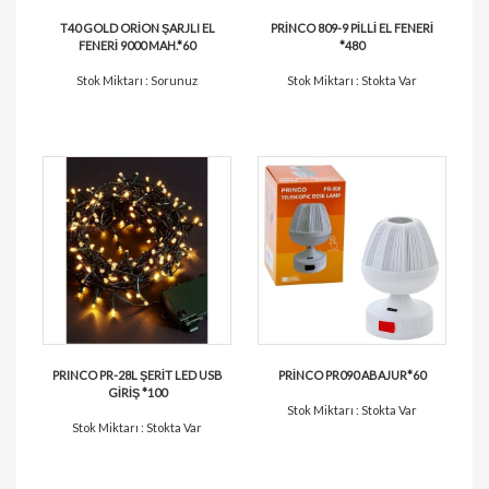
T40 GOLD ORİON ŞARJLI EL
PRİNCO 809-9 PİLLİ EL FENERİ
FENERİ 9000 MAH.*60
*480
Stok Miktarı : Sorunuz
Stok Miktarı : Stokta Var
PRINCO PR-28L ŞERİT LED USB
PRİNCO PR090 ABAJUR*60
GİRİŞ *100
Stok Miktarı : Stokta Var
Stok Miktarı : Stokta Var