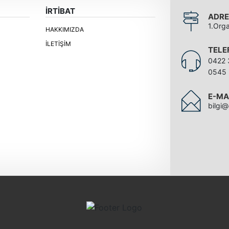
İRTİBAT
ADRE
1.Org
HAKKIMIZDA
İLETIŞIM
TELE
0422 
0545 
E-MA
bilgi