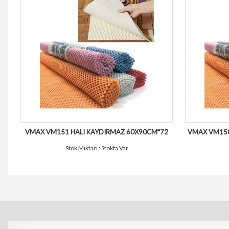
VMAX VM151 HALI KAYDIRMAZ 60X90CM*72
VMAX VM150
Stok Miktarı : Stokta Var