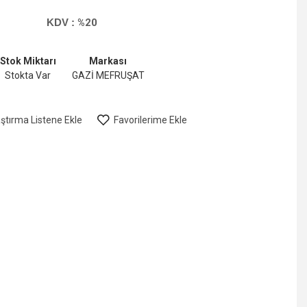
KDV :
%20
Stok Miktarı
Markası
Stokta Var
GAZİ MEFRUŞAT
aştırma Listene Ekle
Favorilerime Ekle