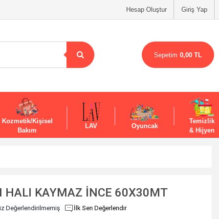
Hesap Oluştur
Giriş Yap
Sepetim
0,00 TL
Kozmetik/Kişisel
Temizlik
LAV
Oyuncak
Bakım
& Hijyen
 HALI KAYMAZ İNCE 60X30MT
z Değerlendirilmemiş
İlk Sen Değerlendir