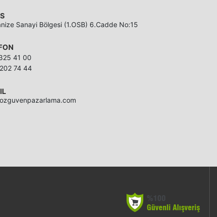
S
anize Sanayi Bölgesi (1.OSB) 6.Cadde No:15
FON
325 41 00
202 74 44
IL
@ozguvenpazarlama.com