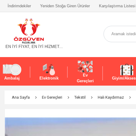
İndirimdekiler
Yeniden Stoğa Giren Ürünler
Karşılaştırma Listesi
EN İYİ FİYAT, EN İYİ HİZMET...
Ev
Ambalaj
Elektronik
Giyim/Akses
Gereçleri
Ana Sayfa
Ev Gereçleri
Tekstil
Halı Kaydırmaz