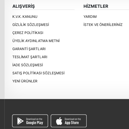
ALIŞVERİŞ
HİZMETLER
K.V.K. KANUNU
YARDIM
GIZLILIK SÖZLEŞMESI
İSTEK VE ÖNERILERINIZ
ÇEREZ POLITIKASI
ÜYELIK AYDINLATMA METNI
GARANTI ŞARTLARI
TESLIMAT ŞARTLARI
İADE SÖZLEŞMESI
SATIŞ POLITIKASI SÖZLEŞMESI
YENI ÜRÜNLER