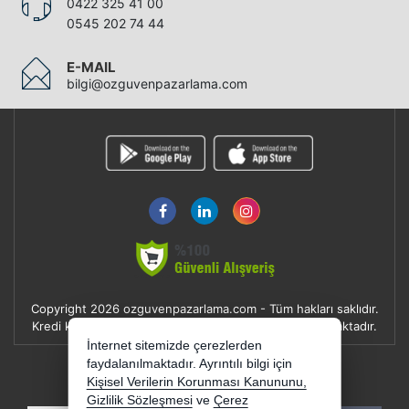
0422 325 41 00
0545 202 74 44
E-MAIL
bilgi@ozguvenpazarlama.com
Copyright 2026 ozguvenpazarlama.com - Tüm hakları saklıdır.
Kredi kartı bilgileriniz 256bit SSL sertifikası ile korunmaktadır.
İnternet sitemizde çerezlerden
E-BÜLTEN
faydalanılmaktadır. Ayrıntılı bilgi için
Kişisel Verilerin Korunması Kanununu,
YENI VE INDIRIMLI ÜRÜNLERDEN HABERDAR OLUN !
Gizlilik Sözleşmesi
ve
Çerez